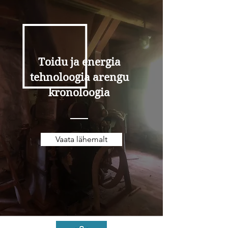
Toidu ja energia
tehnoloogia arengu
kronoloogia
Vaata lähemalt