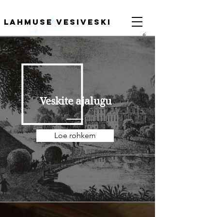
Lahmuse vesiveski
Veskite ajalugu
Loe rohkem