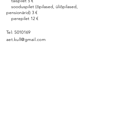
täispilet 5 €
sooduspilet (õpilased, üliõpilased,
pensionärid) 3 €
perepilet 12 €
Tel:
5010169
aet.kull@gmail.com
:
Koostööpartnerid
Viljandimaa veskiteed
Rohelise Jõemaa Veskitee
Veskivaramu
:
Industrial Heritage
See veebileht väljendab autori vaateid.
Programmi korraldusasutus ei ole vastutav selle
eest, kuidas seda infot võidakse kasutada.
Võta ühendust!