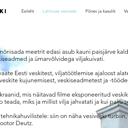
ki
Esileht
Lahmuse vesiveski
Põnev ja kasulik
V
nisada meetrit edasi asub kauni paisjärve kald
skiseadmed ja ümarvõlvidega viljakuivati.
ate Eesti veskitest, viljatöötlemise ajaloost alat
, veskite kujunemisest, veskiseadmetest ja -tööde
ekraanid, mis näitavad filme eksponeeritud veskik
teada, miks ja millist vilja jahvatati ja kui palju s
tehnikahuvilistele: siin on näha vesiveski turbiin,
ootor Deutz.