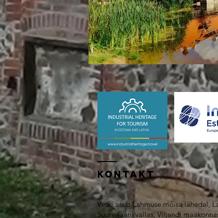
Kontakt
Veski asub Lahmuse mõisa lähedal, L
Suure-jaani vallas, Viljandi maakonna