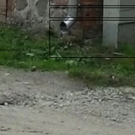
4338
ta ühendust!
pensionärid) 3 €