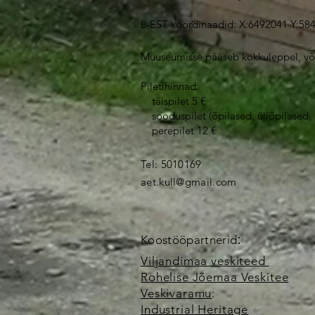
L-EST koordinaadid:
X:6492041 Y:58
Muuseumisse pääseb kokkuleppel, võ
Piletihinnad:
täispilet 5 €
sooduspilet (õpilased, üliõpilased, 
perepilet 12 €
Tel: 5010169​
aet.kull@gmail.com
:
Koostööpartnerid
Viljandimaa veskiteed
Rohelise Jõemaa Veskitee
Veskivaramu
:
Industrial Heritage