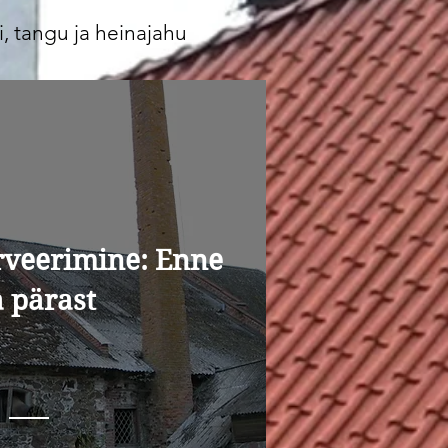
pi, tangu ja heinajahu
rveerimine: Enne
a pärast