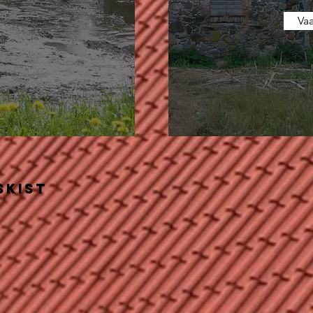
Vaa
skist