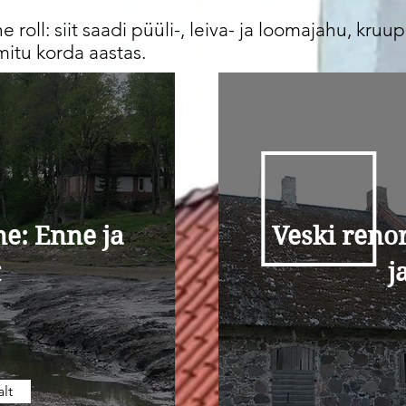
ne roll: siit saadi püüli-, leiva- ja loomajahu, kruu
mitu korda aastas.
e: Enne ja
Veski reno
t
j
lt