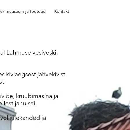
eskimuuseum ja töötoad
Kontakt
al Lahmuse vesiveski.
es kiviaegsest jahvekivist
st.
ivide, kruubimasina ja
ellest jahu sai.
 võlliülekanded ja