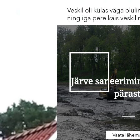
Veskil oli külas väga oluli
ning iga pere käis veskil 
Järve saneerimin
päras
Vaata lähema