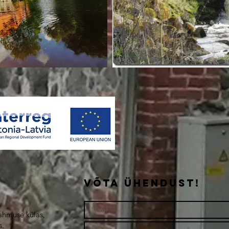
Võta ühendust!
ahmuse külas,
s.