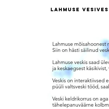
Lahmuse vesives
Lahmuse mõisahoonest mõ
Siin on hästi säilinud ve
Lahmuse veskis saad üleva
ja keskaegsest käsikivist
Veskis on interaktiivsed 
püüli valtsveski tööd, saab 
Veski keldrikorrus on aga 
tähelepanuväärne kolbm